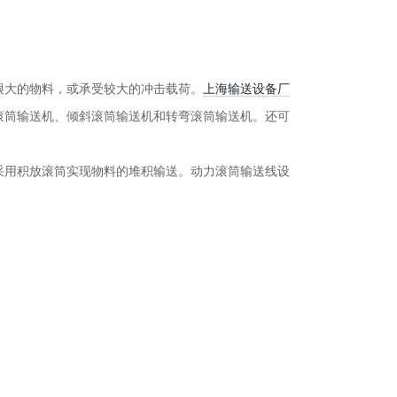
很大的物料，或承受较大的冲击载荷。
上海输送设备厂
滚筒输送机、倾斜滚筒输送机和转弯滚筒输送机。还可
采用积放滚筒实现物料的堆积输送。动力滚筒输送线设