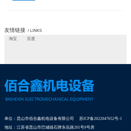
机型外壳、门板、电器箱、架子焊接）、其它专业
企业。
性非标配套设备等。
友情链接
/ LINKS
淘宝
百度
单位：昆山市佰合鑫机电设备有限公司
苏ICP备2022047652号-1
地址：江苏省昆山市巴城镇石牌东岳路201号9号房