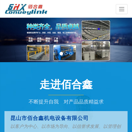
Togg
navig
走进佰合鑫
不断提升自我 对产品品质精益求
昆山市佰合鑫机电设备有限公司
以客户为中心、以市场为导向、以信誉求发展、以管理创